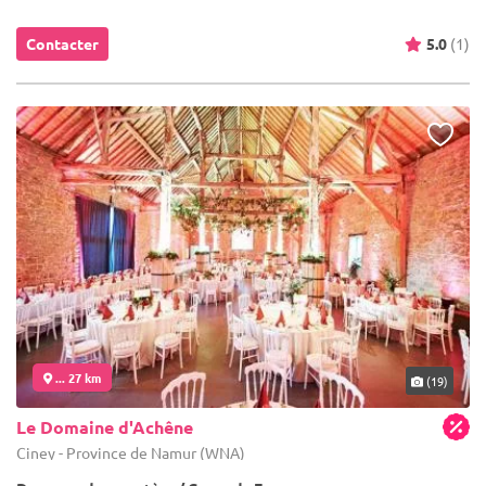
Contacter
5.0
(1)
... 27 km
(19)
Le Domaine d'Achêne
Ciney - Province de Namur (WNA)