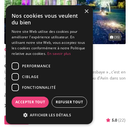
×
Nos cookies vous veulent
du bien
Notre site Web utilise des cookies pour
... 43 km
améliorer l'expérience utilisateur. En
(35)
utilisant notre site Web, vous acceptez tous
les cookies conformément à notre Politique
Château d'Avin
relative aux cookies.
En savoir plus
Hannut - Liège (WLG)
Château
PERFORMANCE
Location de salle : « Avin, douceur de vivre en Hesbaye » , c’est en
CIBLAGE
ces termes que Philippe Farcy aborde le château d’Avin dans son
livre d'art « Châteaux et Manoirs de Charme en ...
FONCTIONNALITÉ
2-330
21 max
ACCEPTER TOUT
REFUSER TOUT
Location dès
2 500 €
AFFICHER LES DÉTAILS
Contacter
5.0
(22)