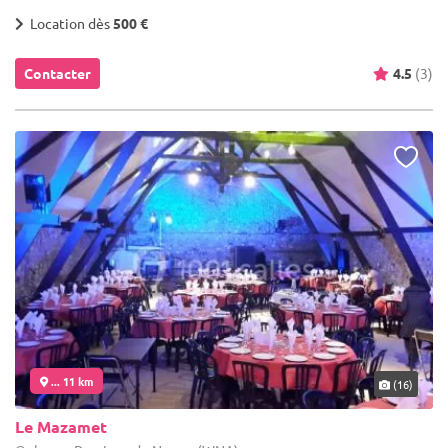
Location dès
500 €
Contacter
4.5
(3)
... 11 km
(16)
Le Mazamet