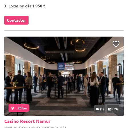
Location dès
1 950 €
Contacter
... 20 km
(1)
(29)
Casino Resort Namur
Namur - Province de Namur (WNA)