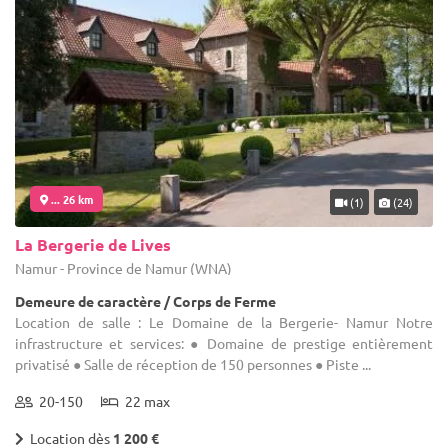
... 26 km
(1)
(24)
La Bergerie de Lives
Namur - Province de Namur (WNA)
Demeure de caractère / Corps de Ferme
Location de salle : Le Domaine de la Bergerie- Namur Notre
infrastructure et services: ● Domaine de prestige entièrement
privatisé ● Salle de réception de 150 personnes ● Piste ...
20-150
22 max
Location dès
1 200 €