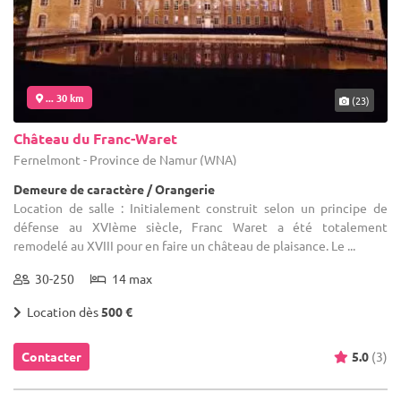
... 30 km
(23)
Château du Franc-Waret
Fernelmont - Province de Namur (WNA)
Demeure de caractère / Orangerie
Location de salle : Initialement construit selon un principe de
défense au XVIème siècle, Franc Waret a été totalement
remodelé au XVIII pour en faire un château de plaisance. Le ...
30-250
14 max
Location dès
500 €
Contacter
5.0
(3)