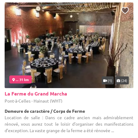
... 31 km
(1)
(24)
La Ferme du Grand Marcha
Pont-à-Celles - Hainaut (WHT)
Demeure de caractère / Corps de Ferme
Location de salle : Dans ce cadre ancien mais admirablement
rénové, vous aurez tout le loisir d’organiser des manifestations
d’exception. La vaste grange de la ferme a été rénovée ...