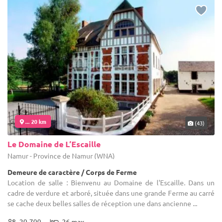
... 20 km
(43)
Le Domaine de L’Escaille
Namur - Province de Namur (WNA)
Demeure de caractère / Corps de Ferme
Location de salle : Bienvenu au Domaine de l'Escaille. Dans un
cadre de verdure et arboré, située dans une grande Ferme au carré
se cache deux belles salles de réception une dans ancienne ...
20-700
26 max