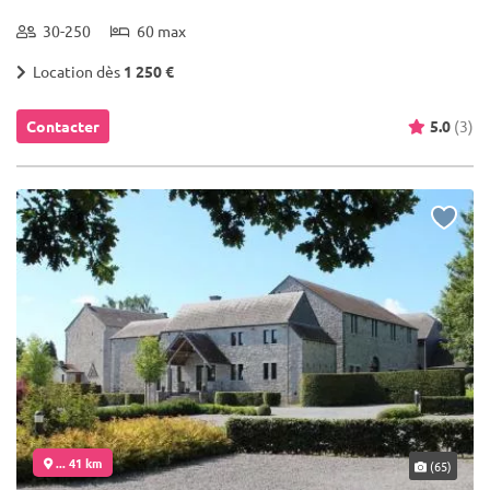
30-250
60 max
Location dès
1 250 €
Contacter
5.0
(3)
... 41 km
(65)