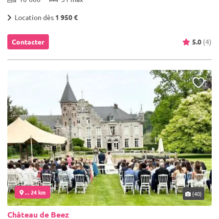
Location dès
1 950 €
Contacter
5.0
(4)
... 24 km
(40)
Château de Beez