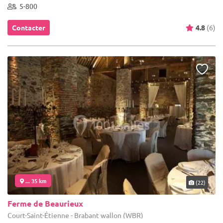
5-800
Contacter
4.8
(6)
... 35 km
(22)
Ferme de Beaurieux
Court-Saint-Étienne - Brabant wallon (WBR)