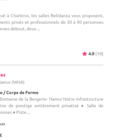
tué à Charleroi, les salles Belidanza vous proposent,
ents privés et professionnels de 30 à 90 personnes
nnes debout, deux ...
4.9
(10)
ves
 Namur (WNA)
e / Corps de Ferme
e Domaine de la Bergerie- Namur Notre infrastructure
ine de prestige entièrement privatisé ● Salle de
nnes ● Piste ...
max
€