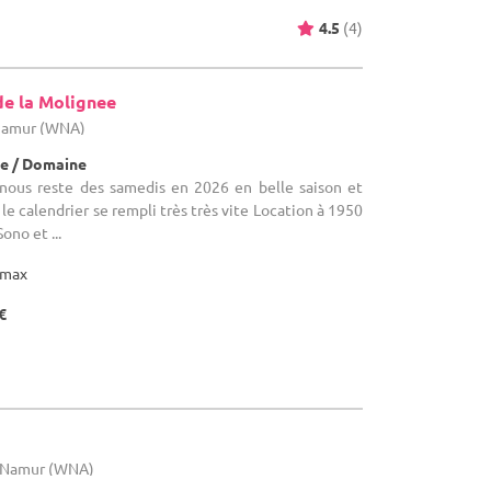
4.5
(4)
de la Molignee
 Namur (WNA)
e / Domaine
l nous reste des samedis en 2026 en belle saison et
le calendrier se rempli très très vite Location à 1950
ono et ...
max
€
e Namur (WNA)