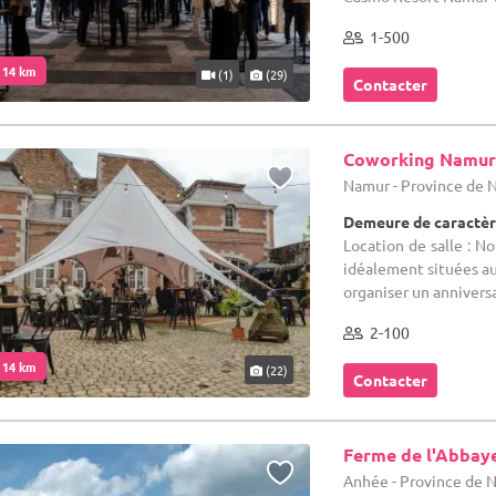
1-500
. 14 km
(1)
(29)
Contacter
Coworking Namu
Namur - Province de
Demeure de caractère
Location de salle : N
idéalement situées au
organiser un anniversai
2-100
. 14 km
(22)
Contacter
Ferme de l'Abbay
Anhée - Province de