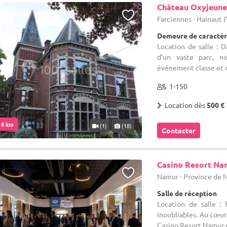
Château Oxyjeune
Farciennes - Hainaut
Demeure de caractèr
Location de salle : 
d’un vaste parc, n
événement classe et con
1-150
Location dès
500 €
. 8 km
(1)
(18)
Contacter
Casino Resort Na
Namur - Province de
Salle de réception
Location de salle :
inoubliables. Au cœur 
Casino Resort Namur vo