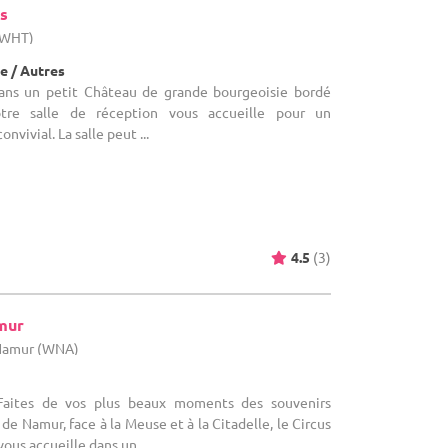
s
 (WHT)
e / Autres
Dans un petit Château de grande bourgeoisie bordé
otre salle de réception vous accueille pour un
vivial. La salle peut ...
4.5
(3)
mur
 Namur (WNA)
 Faites de vos plus beaux moments des souvenirs
de Namur, face à la Meuse et à la Citadelle, le Circus
us accueille dans un ...