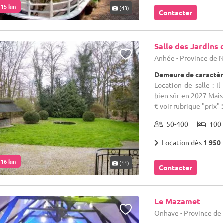
. 15 km
(43)
Contacter
Salle des Jardins 
Anhée - Province de
Demeure de caractèr
Location de salle : I
bien sûr en 2027 Mais 
€ voir rubrique "prix" S
50-400
100 
Location dès
1 950 
. 16 km
(11)
Contacter
Le Mazamet
Onhaye - Province d