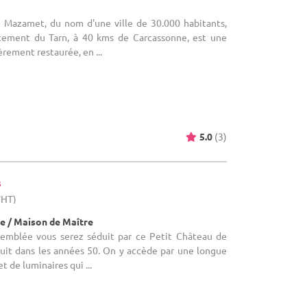
Le Mazamet, du nom d'une ville de 30.000 habitants,
rtement du Tarn, à 40 kms de Carcassonne, est une
rement restaurée, en ...
5.0
(3)
s
WHT)
e / Maison de Maître
D'emblée vous serez séduit par ce Petit Château de
ruit dans les années 50. On y accède par une longue
t de luminaires qui ...