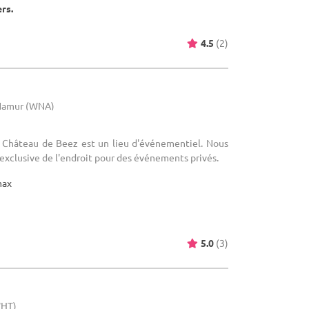
ers.
4.5
(2)
 Namur (WNA)
Le Château de Beez est un lieu d'événementiel. Nous
 exclusive de l'endroit pour des événements privés.
max
5.0
(3)
WHT)