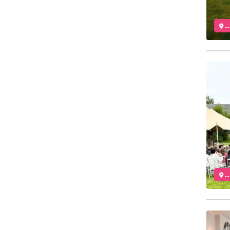
..
..