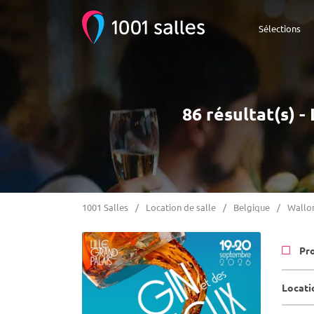
Sélections
86 résultat(s) -
1001 Salles
Location de salle
Belgique
Wallo
Pr
Locatio