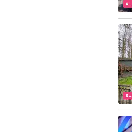
..
..