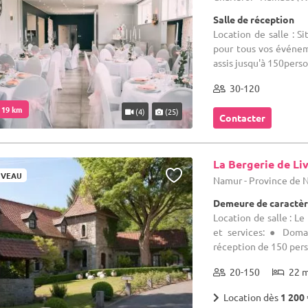
Salle de réception
Location de salle : Si
pour tous vos événem
assis jusqu'à 150perso
30-120
. 19 km
(4)
(25)
Contacter
La Bergerie de Li
VEAU
Namur - Province de
Demeure de caractèr
Location de salle : L
et services: ● Doma
réception de 150 perso
20-150
22 
Location dès
1 200 