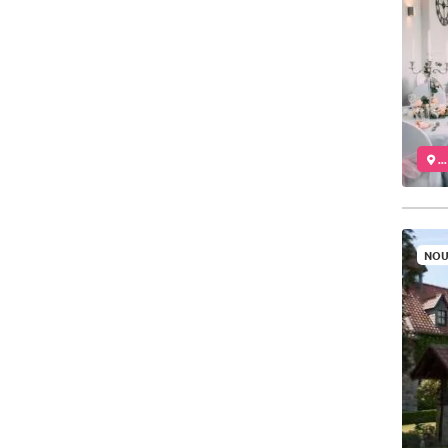
..
NOU