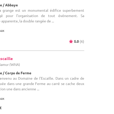
e / Abbaye
 La grange est un monumental édifice superbement
gé pour l'organisation de tout événement. Sa
apparente, la double rangée de ...
max
5.0
(6)
scaille
 Namur (WNA)
e / Corps de Ferme
Bienvenu au Domaine de l'Escaille. Dans un cadre de
ituée dans une grande Ferme au carré se cache deux
tion une dans ancienne ...
max
€