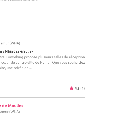
r
 Namur (WNA)
 / Hôtel particulier
otre Coworking propose plusieurs salles de réception
 cœur du centre-ville de Namur. Que vous souhaitiez
re, une soirée en ...
4.5
(1)
e de Moulins
 Namur (WNA)