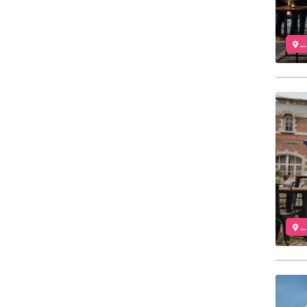
..
..