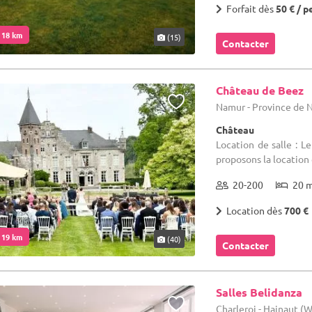
Forfait dès
50 € / p
. 18 km
(15)
Contacter
Château de Beez
Namur - Province de
Château
Location de salle : 
proposons la location
20-200
20 
Location dès
700 €
. 19 km
(40)
Contacter
Salles Belidanza
Charleroi - Hainaut (