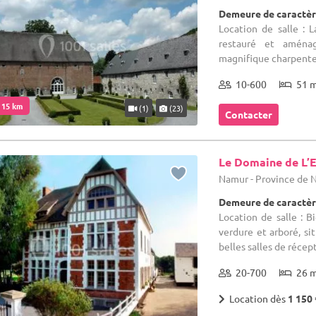
Demeure de caractèr
Location de salle :
restauré et aména
magnifique charpente 
10-600
51 
. 15 km
(1)
(23)
Contacter
Le Domaine de L’E
Namur - Province de
Demeure de caractèr
Location de salle : 
verdure et arboré, s
belles salles de récep
20-700
26 
Location dès
1 150 