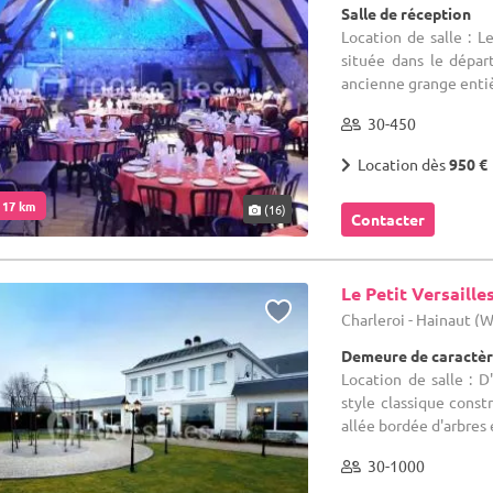
Salle de réception
Location de salle : 
située dans le dépa
ancienne grange entiè
30-450
Location dès
950 €
. 17 km
(16)
Contacter
Le Petit Versaille
Charleroi - Hainaut (
Demeure de caractèr
Location de salle : 
style classique const
allée bordée d'arbres e
30-1000