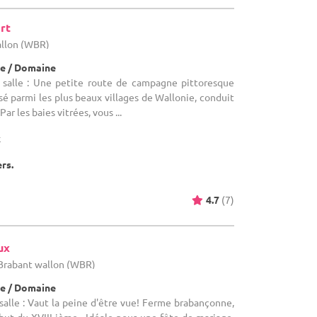
rt
allon (WBR)
e / Domaine
 salle : Une petite route de campagne pittoresque
sé parmi les plus beaux villages de Wallonie, conduit
Par les baies vitrées, vous ...
x
ers.
4.7
(7)
ux
 Brabant wallon (WBR)
e / Domaine
alle : Vaut la peine d'être vue! Ferme brabançonne,