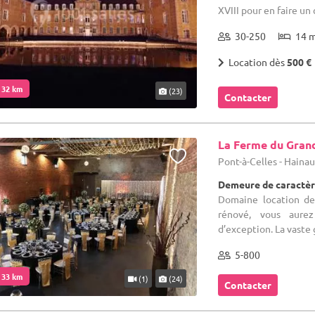
XVIII pour en faire un 
30-250
14 
Location dès
500 €
. 32 km
(23)
Contacter
La Ferme du Gran
Pont-à-Celles - Haina
Demeure de caractèr
Domaine location de
rénové, vous aurez
d’exception. La vaste 
5-800
. 33 km
(1)
(24)
Contacter