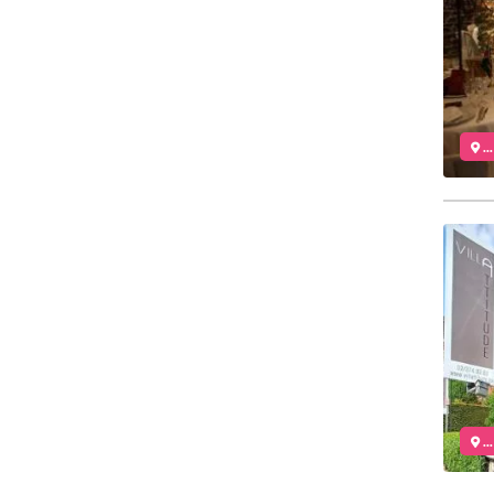
..
..