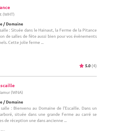
tance
ut (WHT)
e / Domaine
alle : Située dans le Hainaut, la Ferme de la Pitance
ion de salles de fête aussi bien pour vos évènements
ls. Cette jolie ferme ...
5.0
(4)
scaille
 Namur (WNA)
e / Domaine
salle : Bienvenu au Domaine de l'Escaille. Dans un
 arboré, située dans une grande Ferme au carré se
es de réception une dans ancienne ...