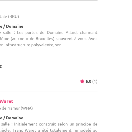
itale (BRU)
e / Domaine
 salle : Les portes du Domaine Allard, charmant
9ème (au coeur de Bruxelles) s'ouvrent à vous. Avec
n infrastructure polyvalente, son ...
€
5.0
(1)
-Waret
ce de Namur (WNA)
e / Domaine
salle : Initialement construit selon un principe de
iècle, Franc Waret a été totalement remodelé au