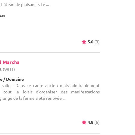
château de plaisance. Le ...
max
5.0
(3)
d Marcha
ut (WHT)
e / Domaine
 salle : Dans ce cadre ancien mais admirablement
 tout le loisir d’organiser des manifestations
grange de la ferme a été rénovée ...
4.8
(6)