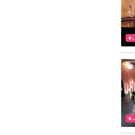
..
..