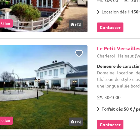
20-700
26 
Location dès
1 150 
. 34 km
(43)
Contacter
Le Petit Versaille
Charleroi - Hainaut (
Demeure de caractèr
Domaine location de
Château de style clas
une longue allée bordé
30-1000
Forfait dès
50 € / p
. 35 km
(15)
Contacter