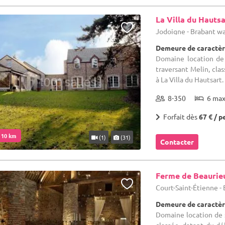
La Villa du Hautsa
Jodoigne - Brabant w
Demeure de caractèr
Domaine location de
traversant Melin, clas
à La Villa du Hautsart. 
8-350
6 ma
Forfait dès
67 € / p
. 10 km
(1)
(31)
Contacter
Ferme de Beaurie
Court-Saint-Étienne -
Demeure de caractèr
Domaine location de s