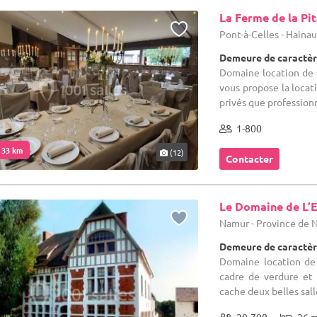
La Ferme de la Pi
Pont-à-Celles - Haina
Demeure de caractèr
Domaine location de s
vous propose la locat
privés que professionne
1-800
. 33 km
(12)
Contacter
Le Domaine de L’E
Namur - Province de
Demeure de caractèr
Domaine location de 
cadre de verdure et
cache deux belles sall