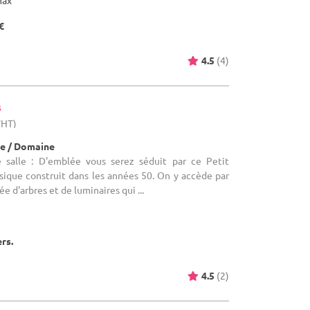
max
€
4.5
(4)
s
WHT)
e / Domaine
 salle : D'emblée vous serez séduit par ce Petit
sique construit dans les années 50. On y accède par
e d'arbres et de luminaires qui ...
ers.
4.5
(2)