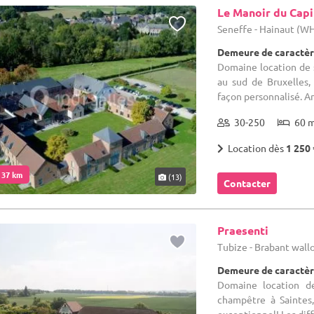
Le Manoir du Capi
Seneffe - Hainaut (W
Demeure de caractèr
Domaine location de s
au sud de Bruxelles,
façon personnalisé. Anc
30-250
60 
Location dès
1 250 
. 37 km
(13)
Contacter
Praesenti
Tubize - Brabant wal
Demeure de caractèr
Domaine location de
champêtre à Saintes