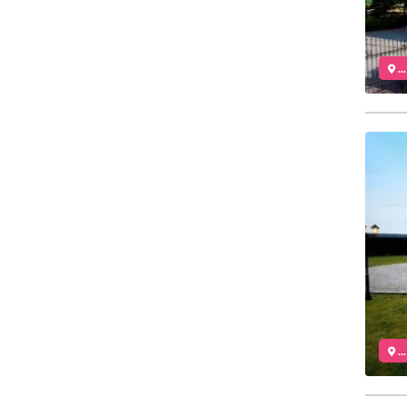
..
..