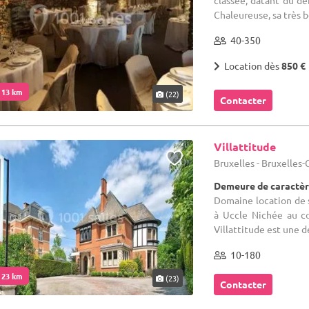
classée, datant du dé
Chaleureuse, sa très be
40-350
Location dès
850 €
. 13 km
(22)
Contacter
Villattitude
Bruxelles - Bruxelles
Demeure de caractèr
Domaine location de sa
à Uccle Nichée au c
Villattitude est une d
10-180
. 23 km
(23)
Contacter