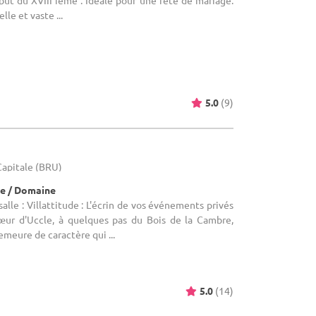
but du XVIII ième . Idéale pour une fête de mariage.
lle et vaste ...
5.0
(9)
-Capitale (BRU)
e / Domaine
lle : Villattitude : L'écrin de vos événements privés
œur d'Uccle, à quelques pas du Bois de la Cambre,
emeure de caractère qui ...
5.0
(14)