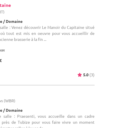
taine
HT)
e / Domaine
alle : Venez découvrir Le Manoir du Capitaine situé
 où tout est mis en oeuvre pour vous accueillir de
ienne brasserie à la fin ...
max
€
5.0
(3)
lon (WBR)
e / Domaine
 salle : Praesenti, vous accueille dans un cadre
, près de Tubize pour vous faire vivre un moment