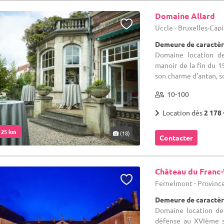
Domaine Allard
Uccle - Bruxelles-Cap
Demeure de caractèr
Domaine location de
manoir de la fin du 1
son charme d'antan, so
10-100
Location dès
2 178 
. 25 km
(18)
Contacter
Château du Franc
Fernelmont - Provin
Demeure de caractèr
Domaine location de 
défense au XVIème s