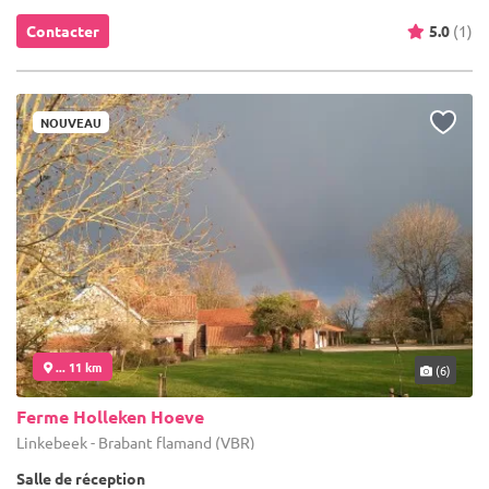
Contacter
5.0
(1)
NOUVEAU
... 11 km
(6)
Ferme Holleken Hoeve
Linkebeek - Brabant flamand (VBR)
Salle de réception