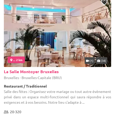
... 2 km
(1)
(34)
La Salle Montoyer Bruxelles
Bruxelles - Bruxelles-Capitale (BRU)
Restaurant / Traditionnel
Salle des fêtes : Organisez votre mariage ou tout autre évènement
privé dans un espace multi-fonctionnel qui saura répondre à vos
exigences et à vos besoins. Notre lieu s'adapte à ...
20-320