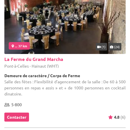
... 37 km
(1)
(24)
La Ferme du Grand Marcha
Pont-à-Celles - Hainaut (WHT)
Demeure de caractère / Corps de Ferme
Salle des fêtes : Flexibilité d’agencement de la salle : De 60 à 500
personnes en repas « assis » et + de 1000 personnes en cocktail
dinatoire.
5-800
Contacter
4.8
(6)