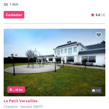
1-800
Contacter
5.0
(4)
... 44 km
(15)
Le Petit Versailles
Charleroi - Hainaut (WHT)