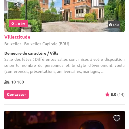
... 8 km
(23)
Villattitude
Bruxelles - Bruxelles-Capitale (BRU)
Demeure de caractère / Villa
Salle des fêtes : Différentes salles sont mises à votre disposition
selon le nombre de personnes et le style d’événement voulu
(conférences, présentations, anniversaires, mariages, ...
10-180
Contacter
5.0
(14)