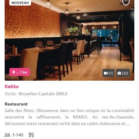
NOUVEAU
... 7 km
(1)
(32)
Kekko
Uccle - Bruxelles-Capitale (BRU)
Restaurant
Salle des fêtes : Bienvenue dans un lieu unique où la convivialité
rencontre le raffinement, le KEKKO. Au rez-de-chaussée,
découvrez notre restaurant niché dans un cadre chaleureux et ...
1-140