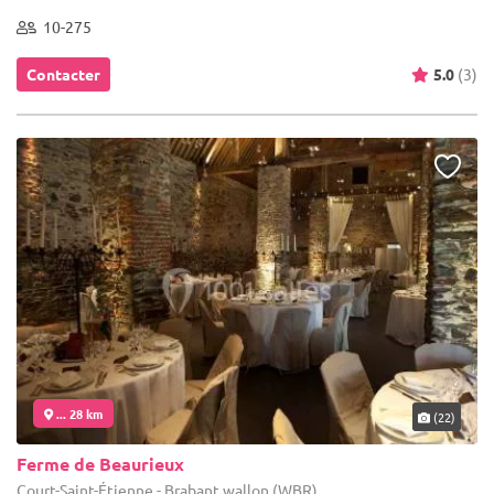
10-275
Contacter
5.0
(3)
... 28 km
(22)
Ferme de Beaurieux
Court-Saint-Étienne - Brabant wallon (WBR)