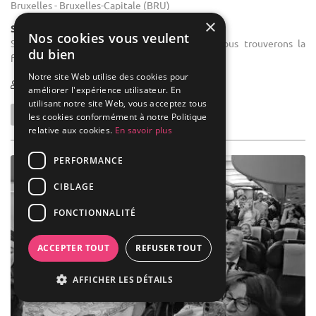
Bruxelles - Bruxelles-Capitale (BRU)
×
Salle de réception
Nos cookies vous veulent
Salle des fêtes : De 20 à 2000 personnes nous trouverons la
du bien
formule idéale grâce à notre savoir faire.
Notre site Web utilise des cookies pour
50-550
améliorer l'expérience utilisateur. En
utilisant notre site Web, vous acceptez tous
les cookies conformément à notre Politique
relative aux cookies.
En savoir plus
PERFORMANCE
CIBLAGE
FONCTIONNALITÉ
ACCEPTER TOUT
REFUSER TOUT
AFFICHER LES DÉTAILS