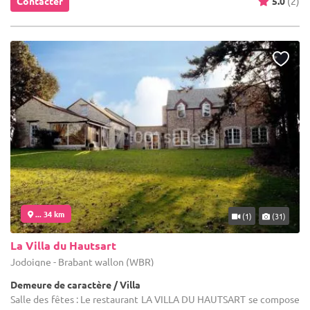
Contacter
5.0
(2)
... 34 km
(1)
(31)
La Villa du Hautsart
Jodoigne - Brabant wallon (WBR)
Demeure de caractère / Villa
Salle des fêtes : Le restaurant LA VILLA DU HAUTSART se compose