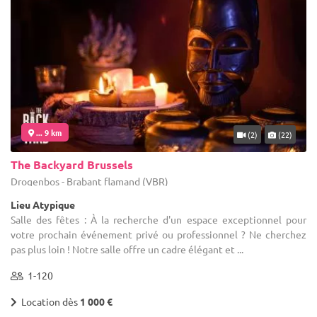
... 9 km
(2)
(22)
The Backyard Brussels
Drogenbos - Brabant flamand (VBR)
Lieu Atypique
Salle des fêtes : À la recherche d'un espace exceptionnel pour
votre prochain événement privé ou professionnel ? Ne cherchez
pas plus loin ! Notre salle offre un cadre élégant et ...
1-120
Location dès
1 000 €