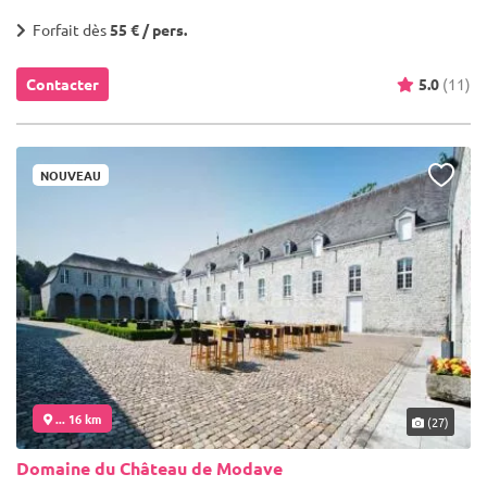
Forfait dès
55 € / pers.
Contacter
5.0
(11)
NOUVEAU
... 16 km
(27)
Domaine du Château de Modave