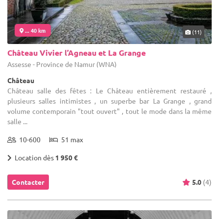
... 40 km
(11)
Château Vivier l’Agneau et La Grange
Assesse - Province de Namur (WNA)
Château
Château salle des fêtes : Le Château entièrement restauré ,
plusieurs salles intimistes , un superbe bar La Grange , grand
volume contemporain "tout ouvert" , tout le mode dans la même
salle ...
10-600
51 max
Location dès
1 950 €
Contacter
5.0
(4)