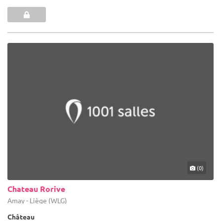
(0)
Chateau Rorive
Amay - Liège (WLG)
Château