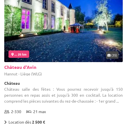
... 26 km
(35)
Château d'Avin
Hannut - Liège (WLG)
Château
Château salle des fêtes : Vous pourrez recevoir jusqu'à 150
personnes en repas assis et jusqu'à 300 en cocktail. La location
comprend les pièces suivantes du rez-de-chaussée : - 1er grand ...
2-330
21 max
Location dès
2 500 €