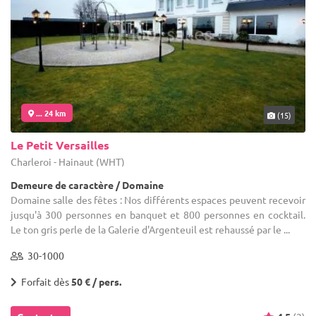
... 24 km
(15)
Le Petit Versailles
Charleroi - Hainaut (WHT)
Demeure de caractère / Domaine
Domaine salle des fêtes : Nos différents espaces peuvent recevoir
jusqu'à 300 personnes en banquet et 800 personnes en cocktail.
Le ton gris perle de la Galerie d'Argenteuil est rehaussé par le ...
30-1000
Forfait dès
50 € / pers.