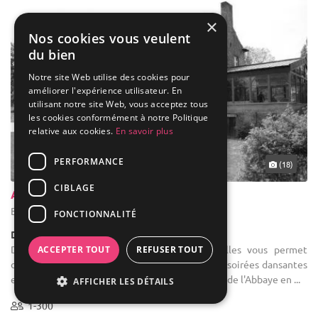
×
Nos cookies vous veulent
du bien
Notre site Web utilise des cookies pour
améliorer l'expérience utilisateur. En
utilisant notre site Web, vous acceptez tous
les cookies conformément à notre Politique
relative aux cookies.
En savoir plus
PERFORMANCE
(18)
CIBLAGE
Abbaye De Nizelles
Braine-l'Alleud - Brabant wallon (WBR)
FONCTIONNALITÉ
Demeure de caractère / Domaine
Domaine salle des fêtes : L'Abbaye de Nizelles vous permet
ACCEPTER TOUT
REFUSER TOUT
d'accueillir 20 à 300 personnes en réception et soirées dansantes
et 160 personnes en dîner assis. Vous bénéficiez de l'Abbaye en ...
AFFICHER LES DÉTAILS
1-300