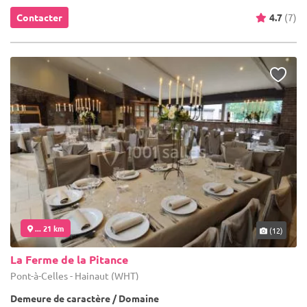
Contacter
4.7
(7)
... 21 km
(12)
La Ferme de la Pitance
Pont-à-Celles - Hainaut (WHT)
Demeure de caractère / Domaine