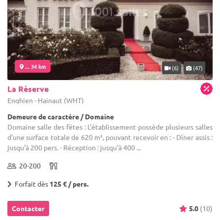
... 34 km
(6)
(47)
La Réserve
Enghien - Hainaut (WHT)
Demeure de caractère / Domaine
Domaine salle des fêtes : L'établissement possède plusieurs salles
d'une surface totale de 620 m², pouvant recevoir en : - Dîner assis :
jusqu'à 200 pers. - Réception : jusqu'à 400 ...
20-200
Forfait dès
125 € / pers.
Contacter
5.0
(10)