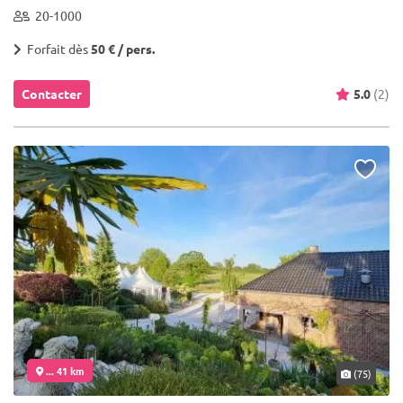
20-1000
Forfait dès
50 € / pers.
Contacter
5.0
(2)
... 41 km
(75)