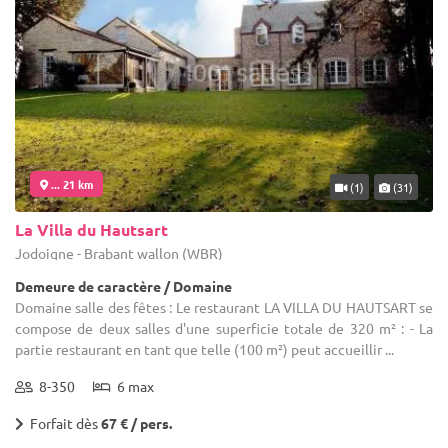
... 21 km
(1)
(31)
La Villa du Hautsart
Jodoigne - Brabant wallon (WBR)
Demeure de caractère / Domaine
Domaine salle des fêtes : Le restaurant LA VILLA DU HAUTSART se
compose de deux salles d'une superficie totale de 320 m² : - La
partie restaurant en tant que telle (100 m²) peut accueillir ...
8-350
6 max
Forfait dès
67 € / pers.