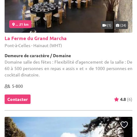
... 21 km
(1)
(24)
La Ferme du Grand Marcha
Pont-à-Celles - Hainaut (WHT)
Demeure de caractère / Domaine
Domaine salle des fêtes : Flexibilité d’agencement de la salle : De
60 à 500 personnes en repas « assis » et + de 1000 personnes en
cocktail dinatoire.
5-800
Contacter
4.8
(6)