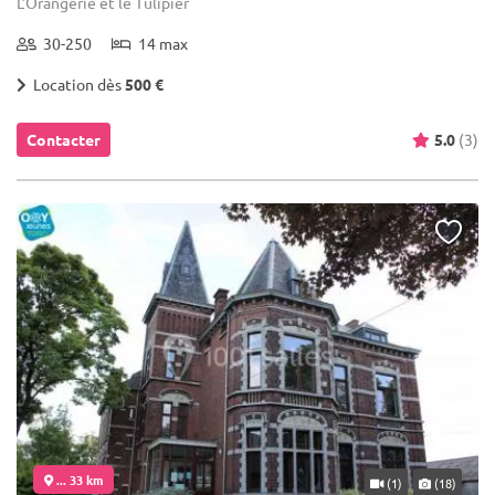
L’Orangerie et le Tulipier
30-250
14 max
Location dès
500 €
Contacter
5.0
(3)
... 33 km
(1)
(18)