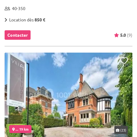
40-350
Location dès
850 €
Contacter
5.0
(9)
... 19 km
(23)