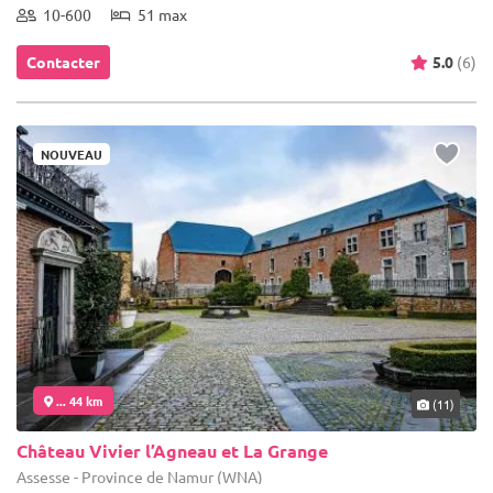
10-600
51 max
Contacter
5.0
(6)
NOUVEAU
... 44 km
(11)
Château Vivier l’Agneau et La Grange
Assesse - Province de Namur (WNA)