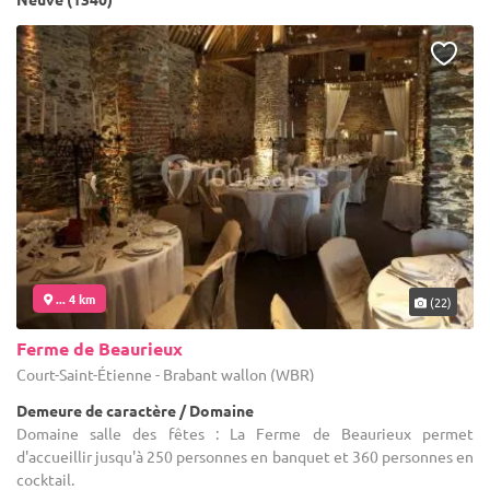
... 4 km
(22)
Ferme de Beaurieux
Court-Saint-Étienne - Brabant wallon (WBR)
Demeure de caractère / Domaine
Domaine salle des fêtes : La Ferme de Beaurieux permet
d'accueillir jusqu'à 250 personnes en banquet et 360 personnes en
cocktail.