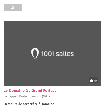
(0)
Le Domaine Du Grand Foriest
Genappe - Brabant wallon (WBR)
Demeure de caractère / Domaine