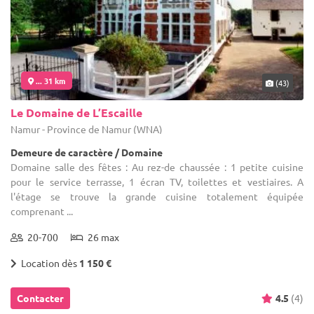
... 31 km
(43)
Le Domaine de L’Escaille
Namur - Province de Namur (WNA)
Demeure de caractère / Domaine
Domaine salle des fêtes : Au rez-de chaussée : 1 petite cuisine
pour le service terrasse, 1 écran TV, toilettes et vestiaires. A
l'étage se trouve la grande cuisine totalement équipée
comprenant ...
20-700
26 max
Location dès
1 150 €
Contacter
4.5
(4)