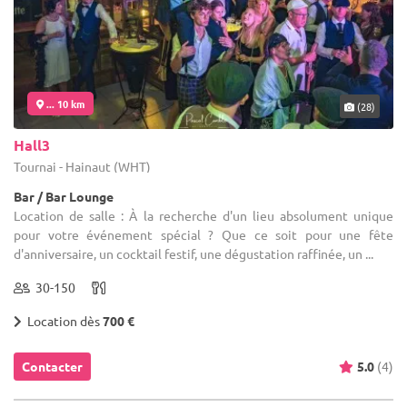
... 10 km
(28)
Hall3
Tournai - Hainaut (WHT)
Bar / Bar Lounge
Location de salle : À la recherche d'un lieu absolument unique
pour votre événement spécial ? Que ce soit pour une fête
d'anniversaire, un cocktail festif, une dégustation raffinée, un ...
30-150
Location dès
700 €
Contacter
5.0
(4)