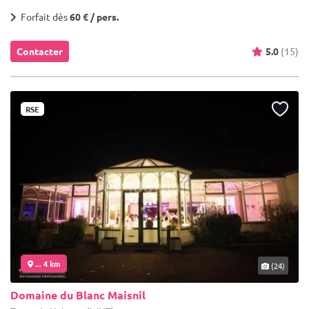
Forfait dès
60 € / pers.
Contacter
5.0
(15)
RSE
... 4 km
(24)
Domaine du Blanc Maisnil