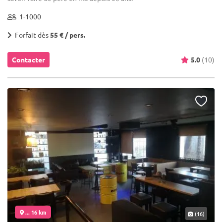
1-1000
Forfait dès
55 € / pers.
Contacter
5.0
(10)
... 16 km
(16)