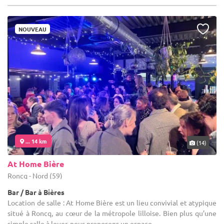
NOUVEAU
... 14 km
(14)
At Home Bière
Roncq - Nord (59)
Bar / Bar à Bières
Location de salle : At Home Bière est un lieu convivial et atypique
situé à Roncq, au cœur de la métropole lilloise. Bien plus qu’une
simple salle à louer, nous proposons un espace ...