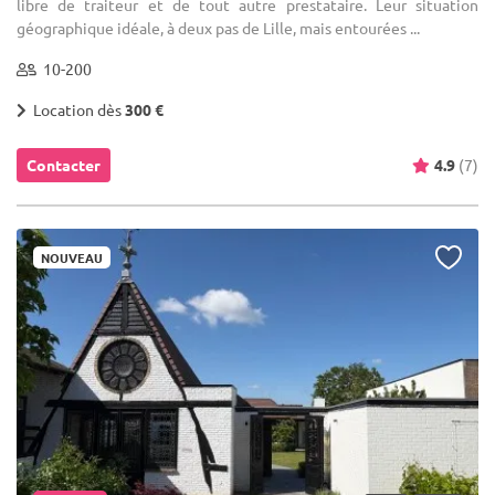
libre de traiteur et de tout autre prestataire. Leur situation
géographique idéale, à deux pas de Lille, mais entourées ...
10-200
Location dès
300 €
Contacter
4.9
(7)
NOUVEAU