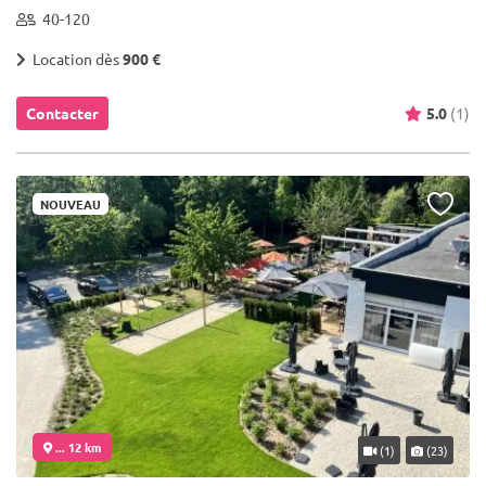
40-120
Location dès
900 €
Contacter
5.0
(1)
NOUVEAU
... 12 km
(1)
(23)