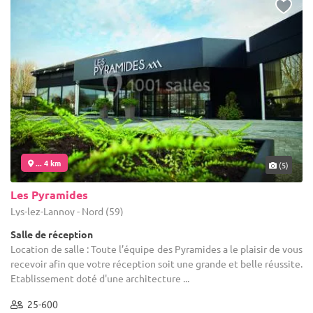
... 4 km
(5)
Les Pyramides
Lys-lez-Lannoy - Nord (59)
Salle de réception
Location de salle : Toute l’équipe des Pyramides a le plaisir de vous
recevoir afin que votre réception soit une grande et belle réussite.
Etablissement doté d'une architecture ...
25-600