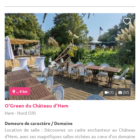
... 8 km
(1)
(57)
O'Green du Château d'Hem
Hem - Nord (59)
Demeure de caractère / Domaine
Location de salle : Découvrez un cadre enchanteur au Château
d'Hem, avec ses magnifiques salles nichées au cœur d'un domaine