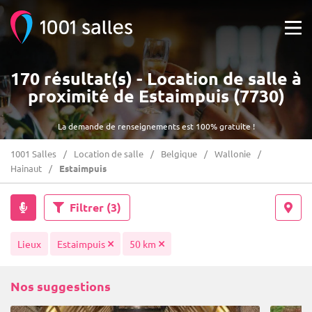
170 résultat(s) - Location de salle à
proximité de Estaimpuis (7730)
La demande de renseignements est 100% gratuite !
1001 Salles
Location de salle
Belgique
Wallonie
Hainaut
Estaimpuis
Filtrer
(3)
Lieux
Estaimpuis
50 km
Nos suggestions