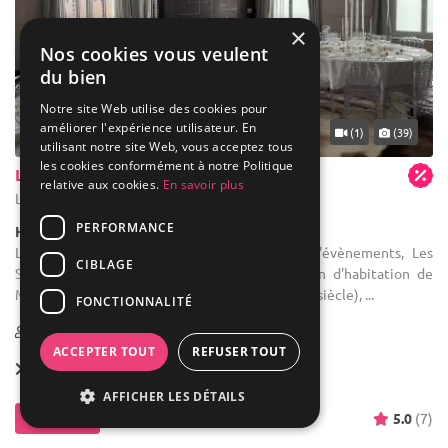
×
Nos cookies vous veulent
du bien
Notre site Web utilise des cookies pour
améliorer l'expérience utilisateur. En
... 16 km
(1)
(39)
utilisant notre site Web, vous acceptez tous
les cookies conformément à notre Politique
Les Salons de l'Urban
relative aux cookies.
En savoir plus
Lille - Nord (59)
PERFORMANCE
Hôtel / Hôtel 3***
Location de salle : Avant de devenir lieux d'évènements, Les
CIBLAGE
Salons de l'Urban étaient à l'origine la maison d'habitation de
Monsieur Crépelle (construite début du XXème siècle), ...
FONCTIONNALITÉ
1-120
80 max
ACCEPTER TOUT
REFUSER TOUT
Forfait dès
38 € / pers.
AFFICHER LES DÉTAILS
Contacter
5.0
(7)