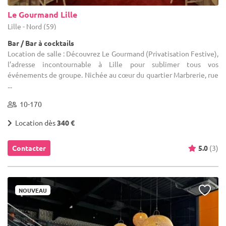
Le Gourmand Lille
Lille - Nord (59)
Bar / Bar à cocktails
Location de salle : Découvrez Le Gourmand (Privatisation Festive),
l’adresse incontournable à Lille pour sublimer tous vos
événements de groupe. Nichée au cœur du quartier Marbrerie, rue
...
10-170
Location dès
340 €
Contacter
5.0
(3)
NOUVEAU