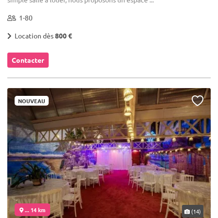
1-80
Location dès
800 €
Contacter
NOUVEAU
... 14 km
(14)