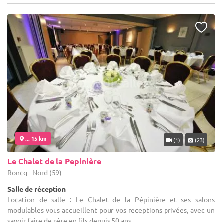
... 15 km
(1)
(23)
Le Chalet de la Pepinière
Roncq - Nord (59)
Salle de réception
Location de salle : Le Chalet de la Pépinière et ses salons
modulables vous accueillent pour vos receptions privées, avec un
savoir-faire de père en fils depuis 50 ans.