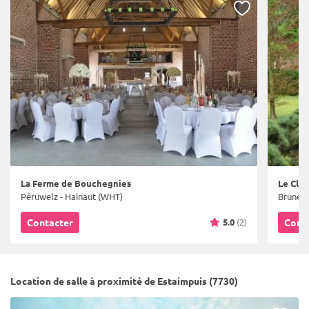
La Ferme de Bouchegnies
Le Clos
Péruwelz - Hainaut (WHT)
Bruneha
5.0
(2)
Contacter
Cont
Location de salle à proximité de Estaimpuis (7730)