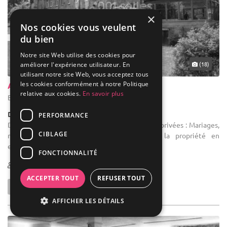
×
Nos cookies vous veulent
du bien
Notre site Web utilise des cookies pour
(18)
améliorer l'expérience utilisateur. En
utilisant notre site Web, vous acceptez tous
les cookies conformément à notre Politique
Abbaye De Nizelles
relative aux cookies.
En savoir plus
Braine-l'Alleud - Brabant wallon (WBR)
Demeure de caractère / Domaine
PERFORMANCE
Domaine réception : Tous types de prestations privées : Mariages,
CIBLAGE
réceptions, soirées dansantes. Location de la propriété en
exclusivité. Nettoyage et charges compris.
FONCTIONNALITÉ
1-300
ACCEPTER TOUT
REFUSER TOUT
AFFICHER LES DÉTAILS