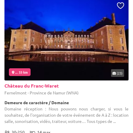
... 33 km
(23)
Château du Franc-Waret
Fernelmont - Province de Namur (WNA)
Demeure de caractère / Domaine
Domaine réception : Nous pouvons nous charger, si vous le
souhaitez, de l'organisation de votre événement de A à Z : location
salle, sonorisation, vidéo, traiteur, voiture… Tous types de ...
30-250
14 max