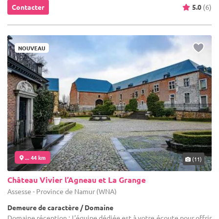
Contacter
5.0
(6)
NOUVEAU
... 44 km
(11)
Château Vivier l’Agneau et La Grange
Assesse - Province de Namur (WNA)
Demeure de caractère / Domaine
Domaine réception : L'équipe dédiée est à votre écoute pour offrir