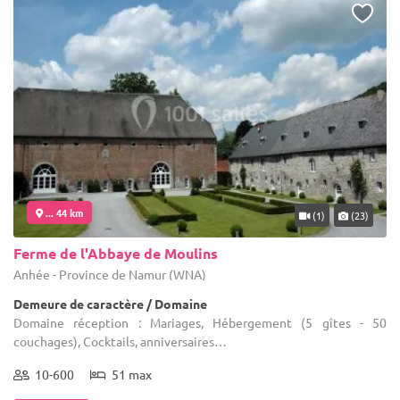
... 44 km
(1)
(23)
Ferme de l'Abbaye de Moulins
Anhée - Province de Namur (WNA)
Demeure de caractère / Domaine
Domaine réception : Mariages, Hébergement (5 gîtes - 50
couchages), Cocktails, anniversaires…
10-600
51 max