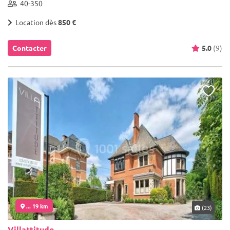
40-350
Location dès
850 €
Contacter
5.0
(9)
... 19 km
(23)
Villattitude