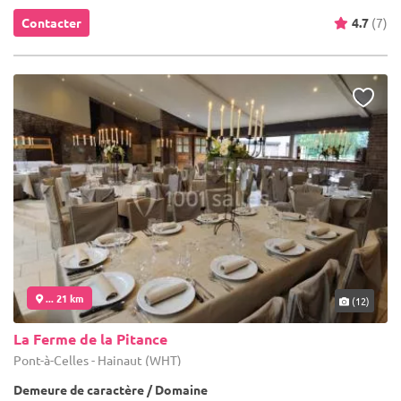
Contacter
4.7
(7)
... 21 km
(12)
La Ferme de la Pitance
Pont-à-Celles - Hainaut (WHT)
Demeure de caractère / Domaine