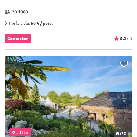
...
20-1000
Forfait dès
50 € / pers.
Contacter
5.0
(2)
... 41 km
(75)