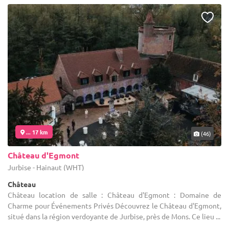
... 17 km
(46)
Château d'Egmont
Jurbise - Hainaut (WHT)
Château
Château location de salle : Château d'Egmont : Domaine de
Charme pour Événements Privés Découvrez le Château d'Egmont,
situé dans la région verdoyante de Jurbise, près de Mons. Ce lieu ...