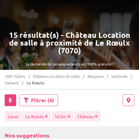
15 résultat(s) - Château Location
de salle à proximité de Le Rœulx
(7070)
La demande de renseignements est 100% gratuite !
1001 Salles
Château Location de salle
Belgique
Wallonie
Hainaut
Le Rœulx
Filtrer
(4)
Lieux
Le Rœulx
50 km
Château
Nos suggestions