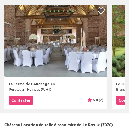
La Ferme de Bouchegnies
Le Clos
Péruwelz - Hainaut (WHT)
Bruneha
5.0
(2)
Contacter
Cont
Château Location de salle à proximité de Le Rœulx (7070)