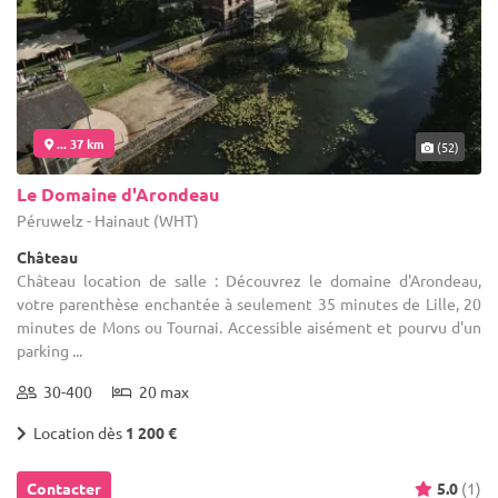
... 37 km
(52)
Le Domaine d'Arondeau
Péruwelz - Hainaut (WHT)
Château
Château location de salle : Découvrez le domaine d'Arondeau,
votre parenthèse enchantée à seulement 35 minutes de Lille, 20
minutes de Mons ou Tournai. Accessible aisément et pourvu d'un
parking ...
30-400
20 max
Location dès
1 200 €
Contacter
5.0
(1)