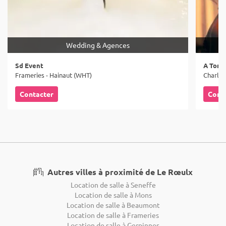
Wedding & Agences
Sd Event
A Tom 
Frameries - Hainaut (WHT)
Charler
Contacter
Cont
Autres villes à proximité de Le Rœulx
Location de salle à Seneffe
Location de salle à Mons
Location de salle à Beaumont
Location de salle à Frameries
Location de salle à Gerpinnes