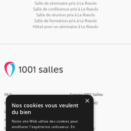
Salle de séminaire prix à Le Rœulx
Salle de conférence prix à Le Rœulx
Salle de réunion prix à Le Rœulx
Salle de formation prix à Le Rœulx
Hôtel pour un séminaire à Le Rœulx
FAQ
Groupe 1001 Salles
×
Qui sommes-nous ?
1001 Salles PRO
Nos cookies vous veulent
du bien
L'équipe
1001 Traiteurs
Nous recrutons
1001 Artistes
Notre site Web utilise des cookies pour
améliorer l'expérience utilisateur. En
Nos partenaires
Reserverunbar