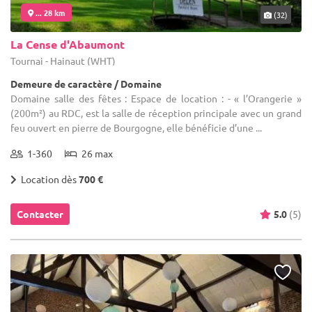
... 28 km
(32)
La Cense d'Abaumont
Tournai - Hainaut (WHT)
Demeure de caractère / Domaine
Domaine salle des fêtes : Espace de location : - « l’Orangerie »
(200m²) au RDC, est la salle de réception principale avec un grand
feu ouvert en pierre de Bourgogne, elle bénéficie d’une ...
1-360
26 max
Location dès
700 €
Contacter
5.0
(5)