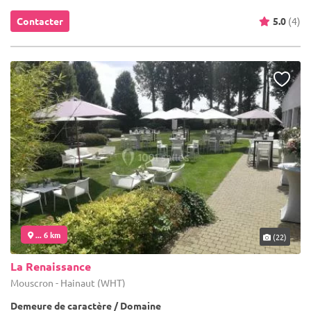
Contacter
5.0
(4)
... 6 km
(22)
La Renaissance
Mouscron - Hainaut (WHT)
Demeure de caractère / Domaine