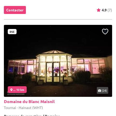
Contacter
4.9
(7)
RSE
... 10 km
(24)
Domaine du Blanc Maisnil
Tournai - Hainaut (WHT)
Demeure de caractère / Domaine