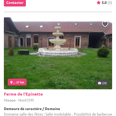
Contacter
5.0
(5)
... 27 km
(28)
Ferme de l'Epinette
Nieppe - Nord (59)
Demeure de caractère / Domaine
Domaine salle des fêtes : Salle modulable . Possibilité de barbecue