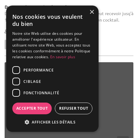
Demeure de caractère / Domaine
×
Domaine salle des fêtes : La Ferme du Forest peut recevoir jusq'à
Nos cookies vous veulent
160 personnes assises et jusqu'à 400 personnes en cocktail.
du bien
10-400
Notre site Web utilise des cookies pour
améliorer l'expérience utilisateur. En
utilisant notre site Web, vous acceptez tous
les cookies conformément à notre Politique
relative aux cookies.
En savoir plus
PERFORMANCE
CIBLAGE
FONCTIONNALITÉ
ACCEPTER TOUT
REFUSER TOUT
AFFICHER LES DÉTAILS