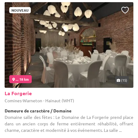
NOUVEAU
... 18 km
(15)
La Forgerie
Comines-Warneton - Hainaut (WHT)
Demeure de caractère / Domaine
Domaine salle des fêtes : Le Domaine de La Forgerie prend place
dans un ancien corps de ferme entièrement réhabilité, offrant
charme, caractère et modernité à vos événements. La salle ...