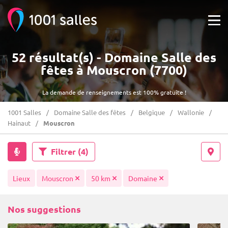
52 résultat(s) - Domaine Salle des
fêtes à Mouscron (7700)
La demande de renseignements est 100% gratuite !
1001 Salles
Domaine Salle des fêtes
Belgique
Wallonie
Hainaut
Mouscron
Filtrer
(4)
Lieux
Mouscron
50 km
Domaine
Nos suggestions