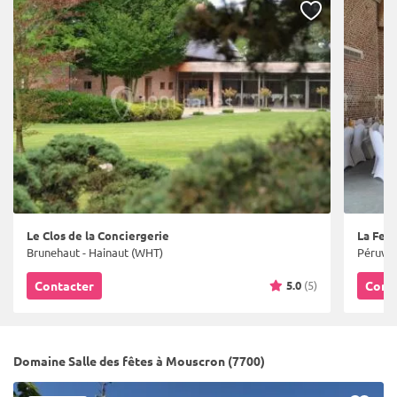
Le Clos de la Conciergerie
La Fer
Brunehaut - Hainaut (WHT)
Péruwel
5.0
(5)
Contacter
Cont
Domaine Salle des fêtes à Mouscron (7700)