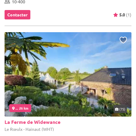
10-400
Contacter
5.0
(1)
... 26 km
(75)
La Ferme de Widewance
Le Rœulx - Hainaut (WHT)