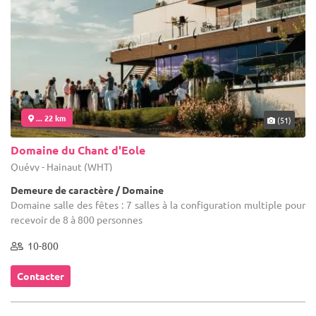
... 22 km
(51)
Domaine du Chant d'Eole
Quévy - Hainaut (WHT)
Demeure de caractère / Domaine
Domaine salle des fêtes : 7 salles à la configuration multiple pour
recevoir de 8 à 800 personnes
10-800
Contacter