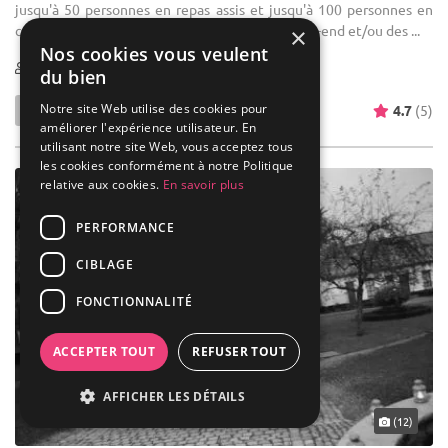
jusqu'à 50 personnes en repas assis et jusqu'à 100 personnes en
cocktail pour des événements familiaux le week-end et/ou des ...
×
Nos cookies vous veulent
10-100
du bien
Notre site Web utilise des cookies pour
4.7
(5)
améliorer l'expérience utilisateur. En
utilisant notre site Web, vous acceptez tous
les cookies conformément à notre Politique
relative aux cookies.
En savoir plus
PERFORMANCE
CIBLAGE
FONCTIONNALITÉ
ACCEPTER TOUT
REFUSER TOUT
AFFICHER LES DÉTAILS
(12)