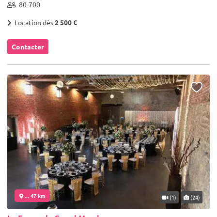
80-700
Location dès
2 500 €
Contacter
... 47 km
(1)
(24)