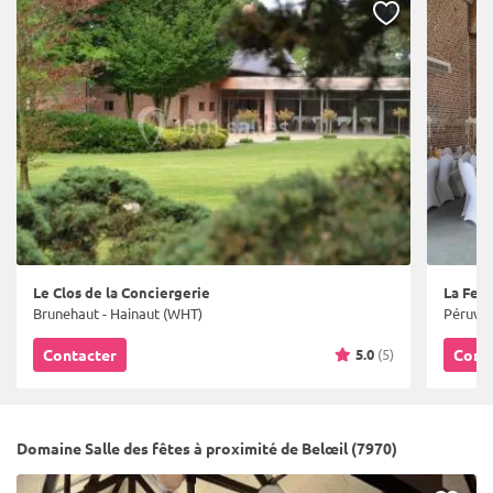
Le Clos de la Conciergerie
La Fer
Brunehaut - Hainaut (WHT)
Péruwel
5.0
(5)
Contacter
Cont
Domaine Salle des fêtes à proximité de Belœil (7970)