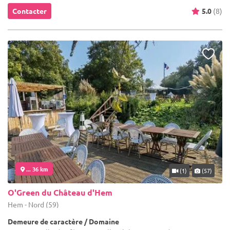
Contacter
5.0
(8)
... 36 km
(1)
(57)
O'Green du Château d'Hem
Hem - Nord (59)
Demeure de caractère / Domaine