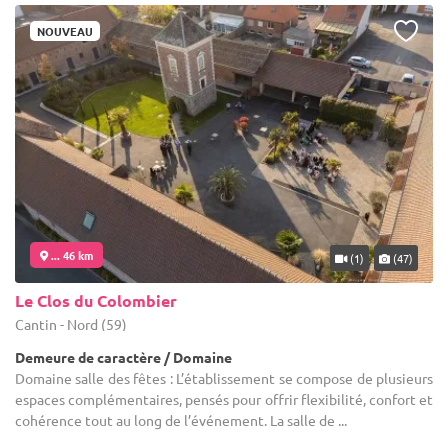
NOUVEAU
... 46 km
(1)
(47)
Le Clos du Colombier
Cantin - Nord (59)
Demeure de caractère / Domaine
Domaine salle des fêtes : L’établissement se compose de plusieurs
espaces complémentaires, pensés pour offrir flexibilité, confort et
cohérence tout au long de l’événement. La salle de ...