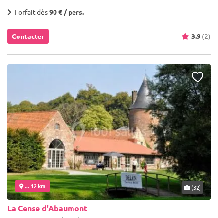
Forfait dès
90 € / pers.
Contacter
3.9
(2)
... 12 km
(32)
La Cense d'Abaumont