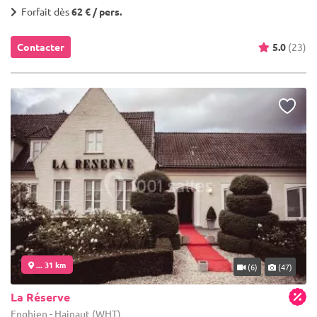
Forfait dès
62 € / pers.
Contacter
5.0
(23)
... 31 km
(6)
(47)
La Réserve
Enghien - Hainaut (WHT)