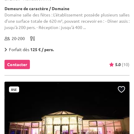
Demeure de caractère / Domaine
Domaine salle des fêtes : L'établissement possède plusieurs salles
d'une surface totale de 620 m², pouvant recevoir en : - Dîner assis :
jusqu'à 200 pers. - Réception : jusqu'à 400 ...
20-200
Forfait dès
125 € / pers.
Contacter
5.0
(10)
RSE