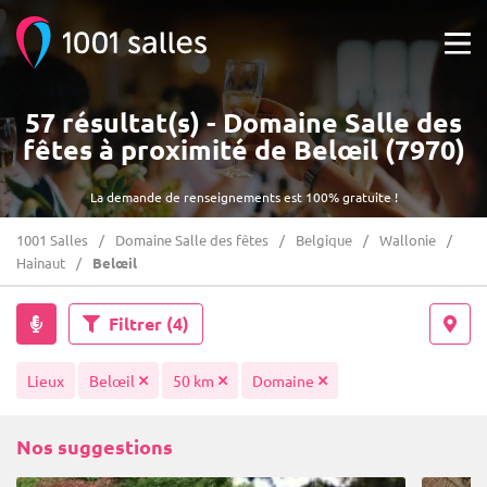
57 résultat(s) - Domaine Salle des
fêtes à proximité de Belœil (7970)
La demande de renseignements est 100% gratuite !
1001 Salles
Domaine Salle des fêtes
Belgique
Wallonie
Hainaut
Belœil
Filtrer
(4)
Lieux
Belœil
50 km
Domaine
Nos suggestions